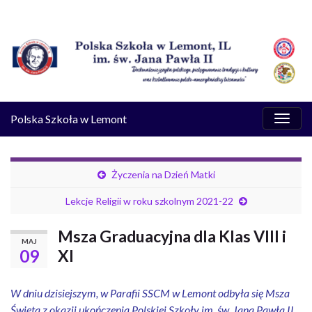
Przeł
Polska Szkoła w Lemont
nawig
Życzenia na Dzień Matki
Lekcje Religii w roku szkolnym 2021-22
Msza Graduacyjna dla Klas VIII i
MAJ
09
XI
W dniu dzisiejszym, w Parafii SSCM w Lemont odbyła się Msza
Święta z okazji ukończenia Polskiej Szkoły im. św. Jana Pawła II