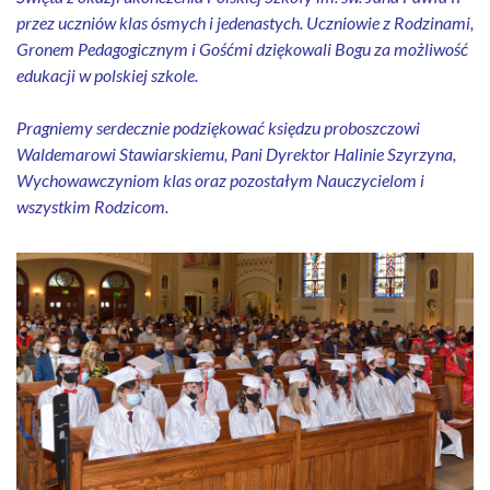
przez uczniów klas ósmych i jedenastych. Uczniowie z Rodzinami,
Gronem Pedagogicznym i Gośćmi dziękowali Bogu za możliwość
edukacji w polskiej szkole.
Pragniemy serdecznie podziękować księdzu proboszczowi
Waldemarowi Stawiarskiemu, Pani Dyrektor Halinie Szyrzyna,
Wychowawczyniom klas oraz pozostałym Nauczycielom i
wszystkim Rodzicom.