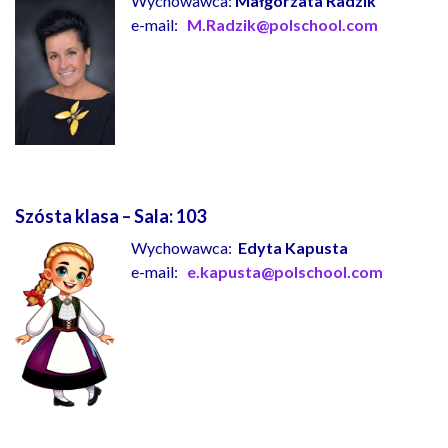
Wychowawca:
Małgorzata Radzik
e-mail:
M.Radzik@polschool.com
Szósta klasa – Sala:
103
Wychowawca:
Edyta Kapusta
e-mail:
e.kapusta@polschool.com