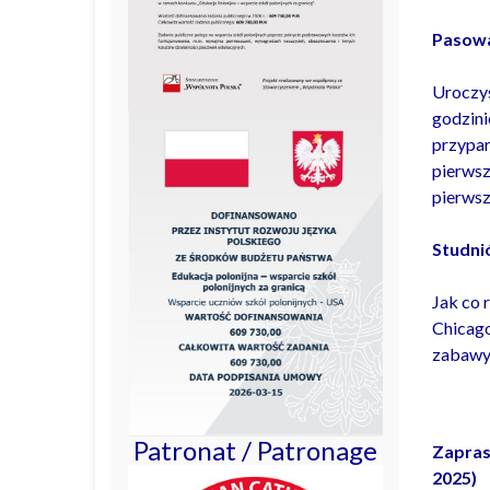
Pasowan
Uroczys
godzini
przypar
pierwsz
pierwsz
Studni
Jak co 
Chicago
zabawy
Patronat / Patronage
Zapras
2025)