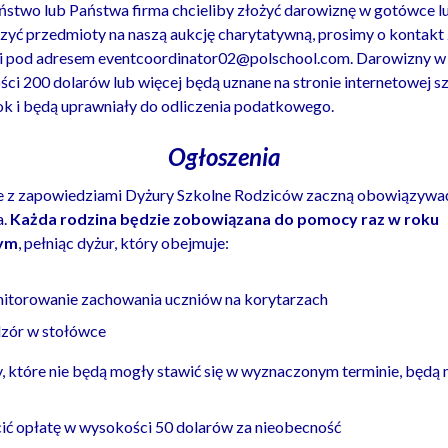
aństwo lub Państwa firma chcieliby złożyć darowiznę w gotówce l
zyć przedmioty na naszą aukcję charytatywną, prosimy o kontakt
i pod adresem eventcoordinator02@polschool.com. Darowizny w
ci 200 dolarów lub więcej będą uznane na stronie internetowej s
ok i będą uprawniały do odliczenia podatkowego.
Og
łoszenia
 z zapowiedziami Dyżury Szkolne Rodziców zaczną obowiązywać
a.
Każda rodzina będzie zobowiązana do pomocy raz w roku
ym
, pełniąc dyżur, który obejmuje:
itorowanie zachowania uczniów na korytarzach
zór w stołówce
, które nie będą mogły stawić się w wyznaczonym terminie, będą 
ić opłatę w wysokości 50 dolarów za nieobecność