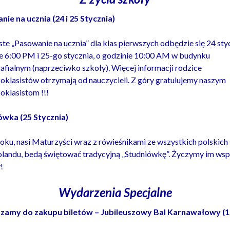
ie na ucznia (24 i 25 Stycznia)
te „Pasowanie na ucznia” dla klas pierwszych odbędzie się 24 styc
e 6:00 PM i 25-go stycznia, o godzinie 10:00 AM w budynku
afialnym (naprzeciwko szkoły). Więcej informacji rodzice
oklasistów otrzymają od nauczycieli. Z góry gratulujemy naszym
oklasistom !!!
ówka (25 Stycznia)
roku, nasi Maturzyści wraz z rówieśnikami ze wszystkich polskich
landu, bedą świętować tradycyjną „Studniówkę”. Życzymy im wsp
!
Wydarzenia Specjalne
zamy do zakupu biletów – Jubileuszowy Bal Karnawałowy (1