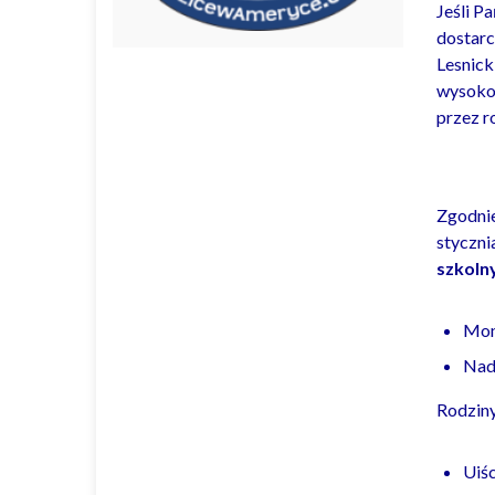
Jeśli P
dostarc
Lesnick
wysokoś
przez r
Zgodnie
styczni
szkoln
Mon
Nad
Rodziny
Uiśc