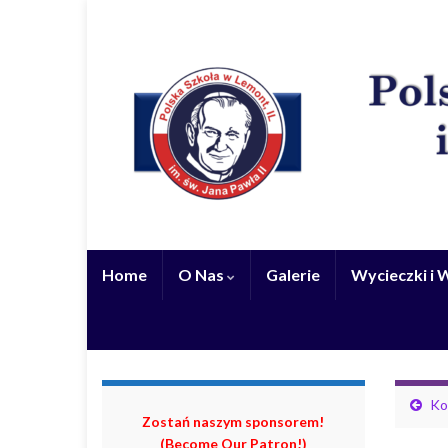
Home
O Nas
Galerie
Wycieczki i
Ko
Zostań naszym sponsorem!
(Become Our Patron!)