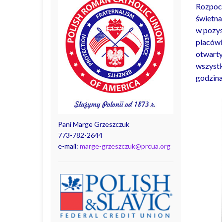
Rozpocz
świetna
w pozys
placówk
otwarty
wszystk
godzina
Pani Marge Grzeszczuk
773-782-2644
e-mail:
marge-grzeszczuk@prcua.org